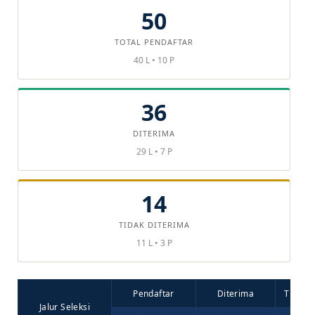
50
TOTAL PENDAFTAR
40 L • 10 P
36
DITERIMA
29 L • 7 P
14
TIDAK DITERIMA
11 L • 3 P
Pendaftar
Diterima
Tidak D
Jalur Seleksi