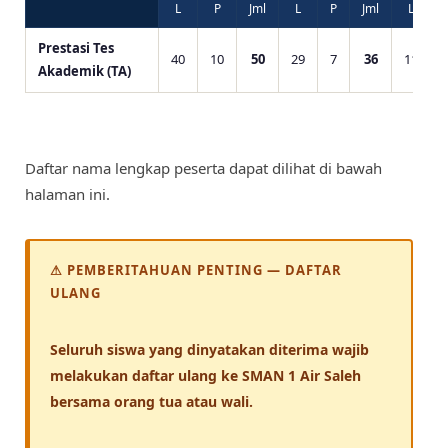
L
P
Jml
L
P
Jml
L
Prestasi Tes
40
10
50
29
7
36
11
Akademik (TA)
Daftar nama lengkap peserta dapat dilihat di bawah
halaman ini.
⚠ PEMBERITAHUAN PENTING — DAFTAR
ULANG
Seluruh siswa yang dinyatakan diterima wajib
melakukan daftar ulang ke SMAN 1 Air Saleh
bersama orang tua atau wali.