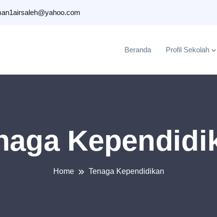
an1airsaleh@yahoo.com
Beranda
Profil Sekolah
naga Kependidi
Home
Tenaga Kependidikan