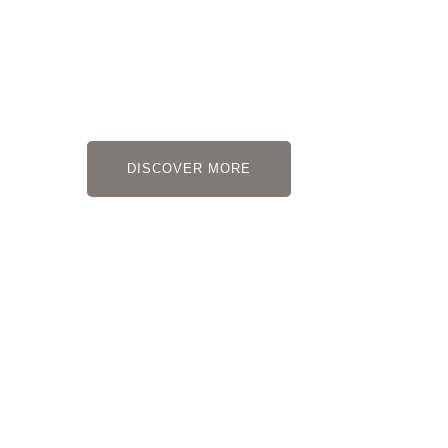
Consultin
Having more than 15 years of experience.
DISCOVER MORE